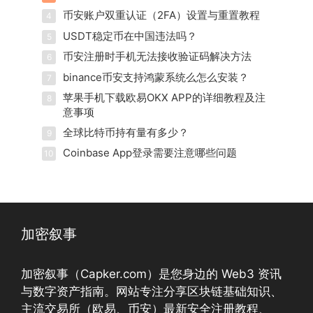
币安账户双重认证（2FA）设置与重置教程
4
USDT稳定币在中国违法吗？
5
币安注册时手机无法接收验证码解决方法
6
binance币安支持鸿蒙系统么怎么安装？
7
苹果手机下载欧易OKX APP的详细教程及注
8
意事项
全球比特币持有量有多少？
9
Coinbase App登录需要注意哪些问题
10
加密叙事
加密叙事（Capker.com）是您身边的 Web3 资讯
与数字资产指南。网站专注分享区块链基础知识、
主流交易所（欧易、币安）最新安全注册教程、