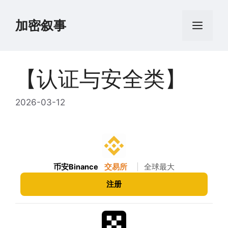
跳
至
加密叙事
菜
内
容
单
【认证与安全类】
2026-03-12
币安Binance
交易所
|
全球最大
注册