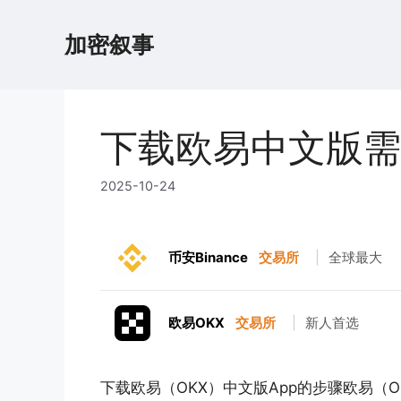
跳
至
加密叙事
内
容
下载欧易中文版需
2025-10-24
币安Binance
交易所
|
全球最大
欧易OKX
交易所
|
新人首选
下载欧易（OKX）中文版App的步骤欧易（