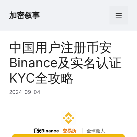
跳
至
加密叙事
菜
内
容
单
中国用户注册币安
Binance及实名认证
KYC全攻略
2024-09-04
币安Binance
交易所
|
全球最大