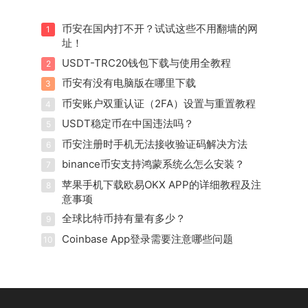
币安在国内打不开？试试这些不用翻墙的网
1
址！
USDT-TRC20钱包下载与使用全教程
2
币安有没有电脑版在哪里下载
3
币安账户双重认证（2FA）设置与重置教程
4
USDT稳定币在中国违法吗？
5
币安注册时手机无法接收验证码解决方法
6
binance币安支持鸿蒙系统么怎么安装？
7
苹果手机下载欧易OKX APP的详细教程及注
8
意事项
全球比特币持有量有多少？
9
Coinbase App登录需要注意哪些问题
10