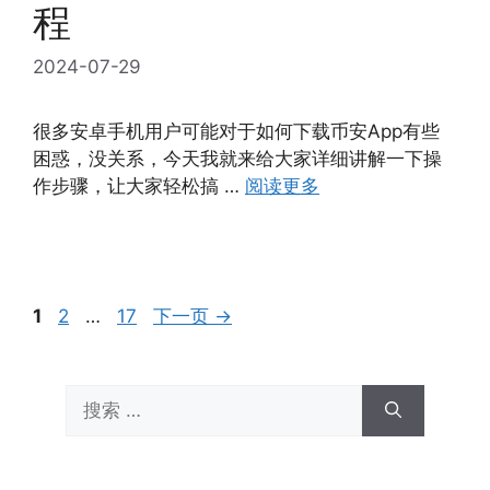
程
2024-07-29
很多安卓手机用户可能对于如何下载币安App有些
困惑，没关系，今天我就来给大家详细讲解一下操
作步骤，让大家轻松搞 …
阅读更多
页
页
页
1
2
…
17
下一页
→
面
面
面
搜
索：