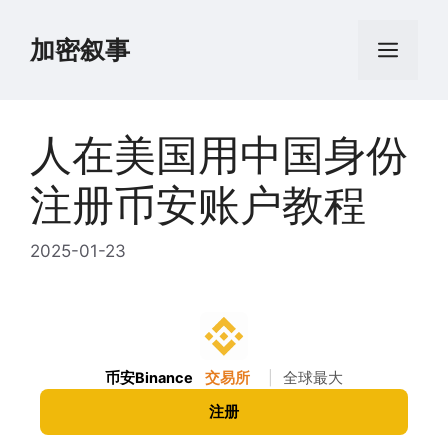
跳
至
加密叙事
菜
内
容
单
人在美国用中国身份
注册币安账户教程
2025-01-23
币安Binance
交易所
|
全球最大
注册