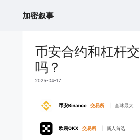
跳
至
加密叙事
内
容
币安合约和杠杆交
吗？
2025-04-17
币安Binance
交易所
|
全球最大
欧易OKX
交易所
|
新人首选