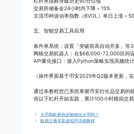
杠杆率指标突破历史90分位值
交易所储备金24小时内下降＞15%
主流币种波动率指数（BVOL）单日上涨＞5
五、智能交易工具应用
条件单系统：设置「突破前高自动开多」等3
网格交易机器人：在$68,000-72,000区
API量化接口：接入Python策略实现高频统
（操作界面基于币安2025年Q2版本更新，
通过本教程您已系统掌握币安衍生品交易的
倍以下杠杆开始实践，累计100小时模拟交
火币和欧易你还敢相信火币吗？
欧易注册买卖虚拟币详细教程