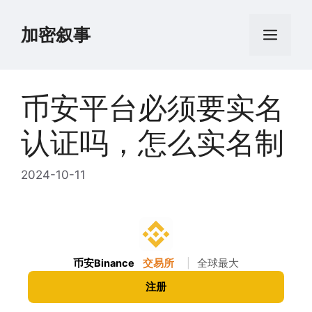
跳
至
加密叙事
菜
内
容
单
币安平台必须要实名
认证吗，怎么实名制
2024-10-11
币安Binance
交易所
|
全球最大
注册