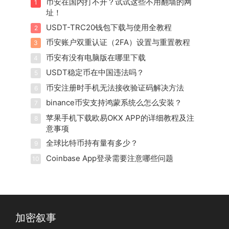
币安在国内打不开？试试这些不用翻墙的网
1
址！
USDT-TRC20钱包下载与使用全教程
2
币安账户双重认证（2FA）设置与重置教程
3
币安有没有电脑版在哪里下载
4
USDT稳定币在中国违法吗？
5
币安注册时手机无法接收验证码解决方法
6
binance币安支持鸿蒙系统么怎么安装？
7
苹果手机下载欧易OKX APP的详细教程及注
8
意事项
全球比特币持有量有多少？
9
Coinbase App登录需要注意哪些问题
10
加密叙事