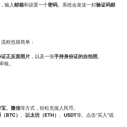
”，输入
邮箱
和设置一个
密码
。系统会发送一封
验证码邮
，流程也很简单：
份证正反面照片
，以及一张
手持身份证的自拍照
。
审核。
付宝、微信
等方式，轻松充值人民币。
（BTC）
、
以太坊（ETH）
、
USDT
等。点击“买入”或