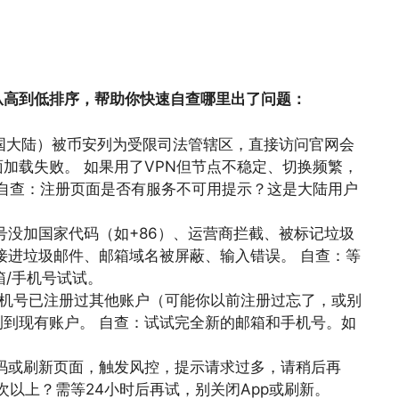
从高到低排序，帮助你快速自查哪里出了问题：
中国大陆）被币安列为受限司法管辖区，直接访问官网会
加载失败。 如果用了VPN但节点不稳定、切换频繁，
 自查：注册页面是否有服务不可用提示？这是大陆用户
号没加国家代码（如+86）、运营商拦截、被标记垃圾
接进垃圾邮件、邮箱域名被屏蔽、输入错误。 自查：等
箱/手机号试试。
手机号已注册过其他账户（可能你以前注册过忘了，或别
到现有账户。 自查：试试完全新的邮箱和手机号。如
码或刷新页面，触发风控，提示请求过多，请稍后再
次以上？需等24小时后再试，别关闭App或刷新。