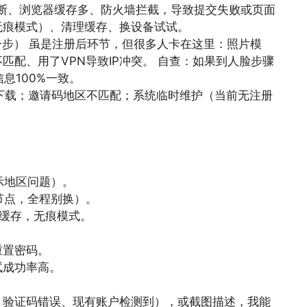
中断、浏览器缓存多、防火墙拦截，导致提交失败或页面
e无痕模式）、清理缓存、换设备试试。
一步） 虽是注册后环节，但很多人卡在这里：照片模
匹配、用了VPN导致IP冲突。 自查：如果到人脸步骤
息100%一致。
方下载；邀请码地区不匹配；系统临时维护（当前无注册
示地区问题）。
节点，全程别换）。
缓存，无痕模式。
重置密码。
试成功率高。
、验证码错误、现有账户检测到），或截图描述，我能