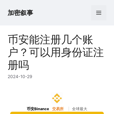
跳
至
加密叙事
菜
内
容
单
币安能注册几个账
户？可以用身份证注
册吗
2024-10-29
币安Binance
交易所
|
全球最大