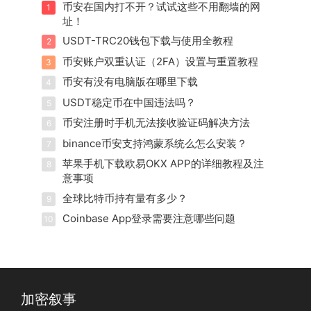
币安在国内打不开？试试这些不用翻墙的网
1
址！
USDT-TRC20钱包下载与使用全教程
2
币安账户双重认证（2FA）设置与重置教程
3
币安有没有电脑版在哪里下载
4
USDT稳定币在中国违法吗？
5
币安注册时手机无法接收验证码解决方法
6
binance币安支持鸿蒙系统么怎么安装？
7
苹果手机下载欧易OKX APP的详细教程及注
8
意事项
全球比特币持有量有多少？
9
Coinbase App登录需要注意哪些问题
10
加密叙事