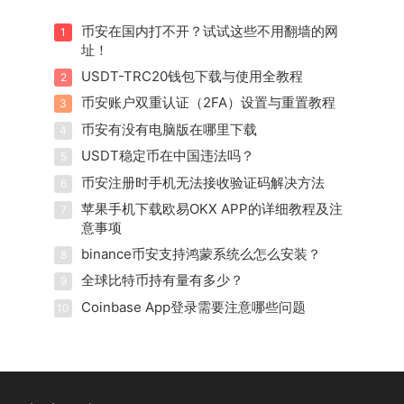
币安在国内打不开？试试这些不用翻墙的网
1
址！
USDT-TRC20钱包下载与使用全教程
2
币安账户双重认证（2FA）设置与重置教程
3
币安有没有电脑版在哪里下载
4
USDT稳定币在中国违法吗？
5
币安注册时手机无法接收验证码解决方法
6
苹果手机下载欧易OKX APP的详细教程及注
7
意事项
binance币安支持鸿蒙系统么怎么安装？
8
全球比特币持有量有多少？
9
Coinbase App登录需要注意哪些问题
10