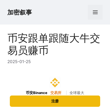
跳
至
加密叙事
菜
内
容
单
币安跟单跟随大牛交
易员赚币
2025-01-25
币安Binance
交易所
|
全球最大
注册