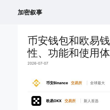
跳
至
加密叙事
内
容
币安钱包和欧易钱
性、功能和使用体
2026-07-07
币安Binance
交易所
|
全球最大
欧易OKX
交易所
|
新人首选