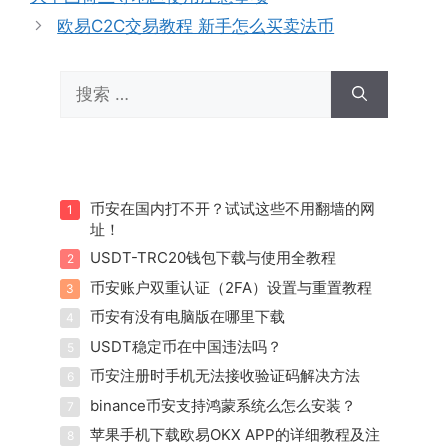
欧易C2C交易教程 新手怎么买卖法币
搜
索：
币安在国内打不开？试试这些不用翻墙的网
1
址！
USDT-TRC20钱包下载与使用全教程
2
币安账户双重认证（2FA）设置与重置教程
3
币安有没有电脑版在哪里下载
4
USDT稳定币在中国违法吗？
5
币安注册时手机无法接收验证码解决方法
6
binance币安支持鸿蒙系统么怎么安装？
7
苹果手机下载欧易OKX APP的详细教程及注
8