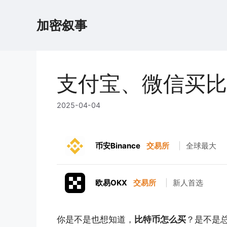
跳
至
加密叙事
内
容
支付宝、微信买比
2025-04-04
币安Binance
交易所
|
全球最大
欧易OKX
交易所
|
新人首选
你是不是也想知道，
比特币怎么买
？是不是