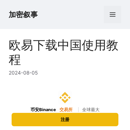
跳
至
加密叙事
菜
内
容
单
欧易下载中国使用教
程
2024-08-05
币安Binance
交易所
|
全球最大
注册