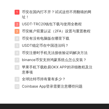
币安在国内打不开？试试这些不用翻墙的网
1
址！
USDT-TRC20钱包下载与使用全教程
2
币安账户双重认证（2FA）设置与重置教程
3
币安有没有电脑版在哪里下载
4
USDT稳定币在中国违法吗？
5
币安注册时手机无法接收验证码解决方法
6
binance币安支持鸿蒙系统么怎么安装？
7
苹果手机下载欧易OKX APP的详细教程及注
8
意事项
全球比特币持有量有多少？
9
Coinbase App登录需要注意哪些问题
10