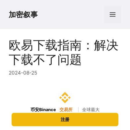
跳
至
加密叙事
菜
内
容
单
欧易下载指南：解决
下载不了问题
2024-08-25
币安Binance
交易所
|
全球最大
注册