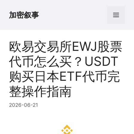
跳
至
加密叙事
菜
内
容
单
欧易交易所EWJ股票
代币怎么买？USDT
购买日本ETF代币完
整操作指南
2026-06-21