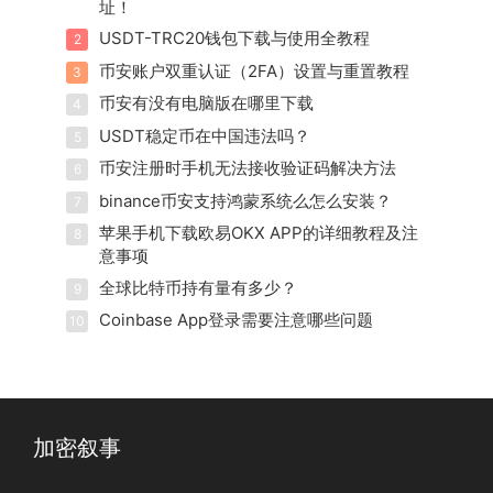
址！
USDT-TRC20钱包下载与使用全教程
2
币安账户双重认证（2FA）设置与重置教程
3
币安有没有电脑版在哪里下载
4
USDT稳定币在中国违法吗？
5
币安注册时手机无法接收验证码解决方法
6
binance币安支持鸿蒙系统么怎么安装？
7
苹果手机下载欧易OKX APP的详细教程及注
8
意事项
全球比特币持有量有多少？
9
Coinbase App登录需要注意哪些问题
10
加密叙事