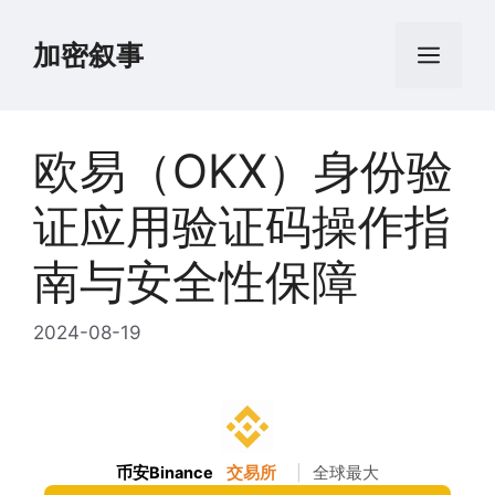
跳
至
加密叙事
菜
内
容
单
欧易（OKX）身份验
证应用验证码操作指
南与安全性保障
2024-08-19
币安Binance
交易所
|
全球最大