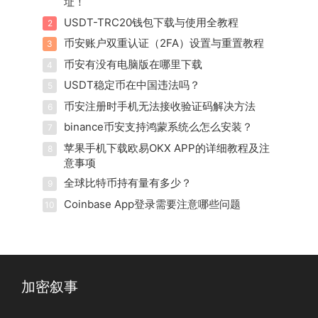
址！
USDT-TRC20钱包下载与使用全教程
2
币安账户双重认证（2FA）设置与重置教程
3
币安有没有电脑版在哪里下载
4
USDT稳定币在中国违法吗？
5
币安注册时手机无法接收验证码解决方法
6
binance币安支持鸿蒙系统么怎么安装？
7
苹果手机下载欧易OKX APP的详细教程及注
8
意事项
全球比特币持有量有多少？
9
Coinbase App登录需要注意哪些问题
10
加密叙事