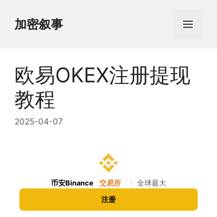
跳
至
加密叙事
菜
内
容
单
欧易OKEX注册提现
教程
2025-04-07
币安Binance
交易所
|
全球最大
注册