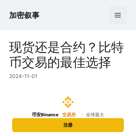
跳
至
加密叙事
菜
内
容
单
现货还是合约？比特
币交易的最佳选择
2024-11-01
币安Binance
交易所
|
全球最大
注册