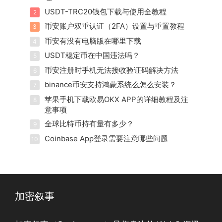
USDT-TRC20钱包下载与使用全教程
2
币安账户双重认证（2FA）设置与重置教程
3
币安有没有电脑版在哪里下载
4
USDT稳定币在中国违法吗？
5
币安注册时手机无法接收验证码解决方法
6
binance币安支持鸿蒙系统么怎么安装？
7
苹果手机下载欧易OKX APP的详细教程及注
8
意事项
全球比特币持有量有多少？
9
Coinbase App登录需要注意哪些问题
10
加密叙事