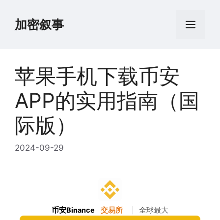
跳
至
加密叙事
菜
内
容
单
苹果手机下载币安
APP的实用指南（国
际版）
2024-09-29
币安Binance
交易所
|
全球最大