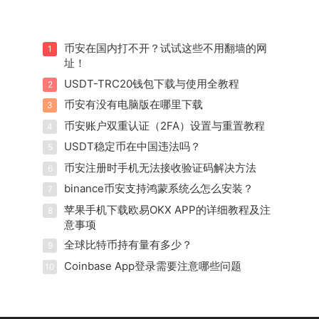
币安在国内打不开？试试这些不用翻墙的网
1
址！
USDT-TRC20钱包下载与使用全教程
2
币安有没有电脑版在哪里下载
3
币安账户双重认证（2FA）设置与重置教程
4
USDT稳定币在中国违法吗？
5
币安注册时手机无法接收验证码解决方法
6
binance币安支持鸿蒙系统么怎么安装？
7
苹果手机下载欧易OKX APP的详细教程及注
8
意事项
全球比特币持有量有多少？
9
Coinbase App登录需要注意哪些问题
10