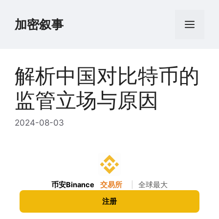
跳
至
加密叙事
菜
内
容
单
解析中国对比特币的
监管立场与原因
2024-08-03
币安Binance
交易所
|
全球最大
注册