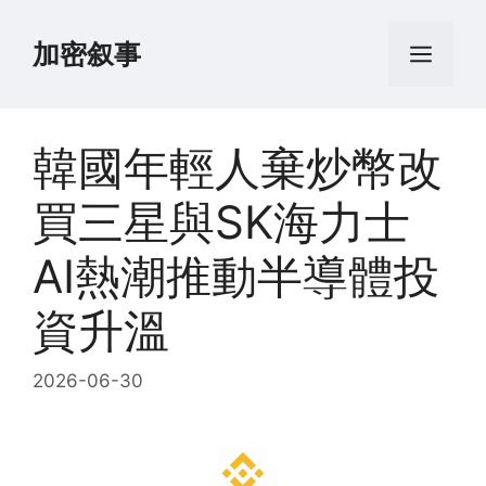
跳
至
加密叙事
菜
内
容
单
韓國年輕人棄炒幣改
買三星與SK海力士
AI熱潮推動半導體投
資升溫
2026-06-30