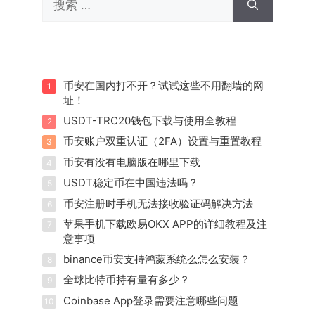
索：
币安在国内打不开？试试这些不用翻墙的网
1
址！
USDT-TRC20钱包下载与使用全教程
2
币安账户双重认证（2FA）设置与重置教程
3
币安有没有电脑版在哪里下载
4
USDT稳定币在中国违法吗？
5
币安注册时手机无法接收验证码解决方法
6
苹果手机下载欧易OKX APP的详细教程及注
7
意事项
binance币安支持鸿蒙系统么怎么安装？
8
全球比特币持有量有多少？
9
Coinbase App登录需要注意哪些问题
10