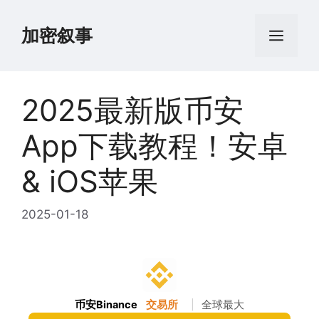
跳
至
加密叙事
菜
内
容
单
2025最新版币安
App下载教程！安卓
& iOS苹果
2025-01-18
币安Binance
交易所
|
全球最大