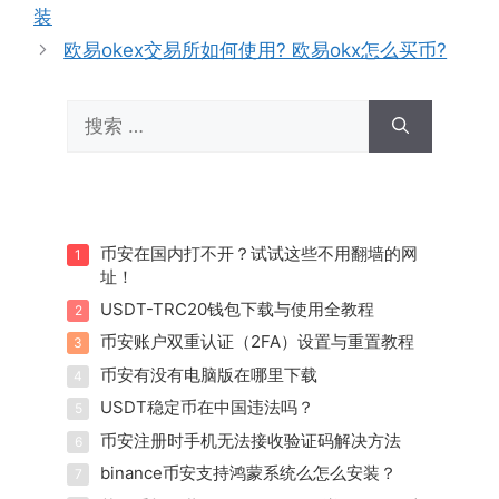
装
欧易okex交易所如何使用? 欧易okx怎么买币?
搜
索：
币安在国内打不开？试试这些不用翻墙的网
1
址！
USDT-TRC20钱包下载与使用全教程
2
币安账户双重认证（2FA）设置与重置教程
3
币安有没有电脑版在哪里下载
4
USDT稳定币在中国违法吗？
5
币安注册时手机无法接收验证码解决方法
6
binance币安支持鸿蒙系统么怎么安装？
7