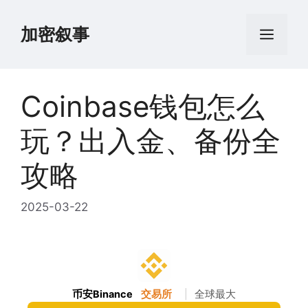
跳
至
加密叙事
菜
内
容
单
Coinbase钱包怎么
玩？出入金、备份全
攻略
2025-03-22
币安Binance
交易所
|
全球最大