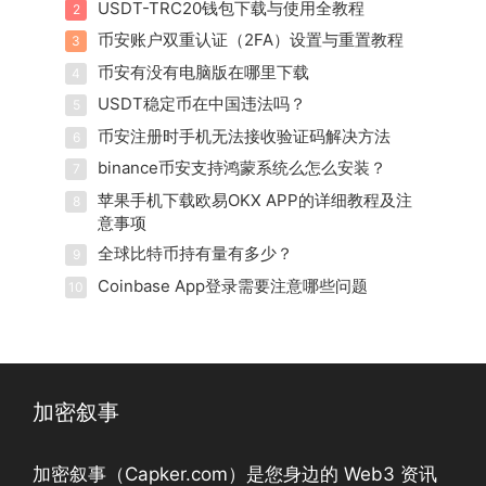
USDT-TRC20钱包下载与使用全教程
2
币安账户双重认证（2FA）设置与重置教程
3
币安有没有电脑版在哪里下载
4
USDT稳定币在中国违法吗？
5
币安注册时手机无法接收验证码解决方法
6
binance币安支持鸿蒙系统么怎么安装？
7
苹果手机下载欧易OKX APP的详细教程及注
8
意事项
全球比特币持有量有多少？
9
Coinbase App登录需要注意哪些问题
10
加密叙事
加密叙事（Capker.com）是您身边的 Web3 资讯