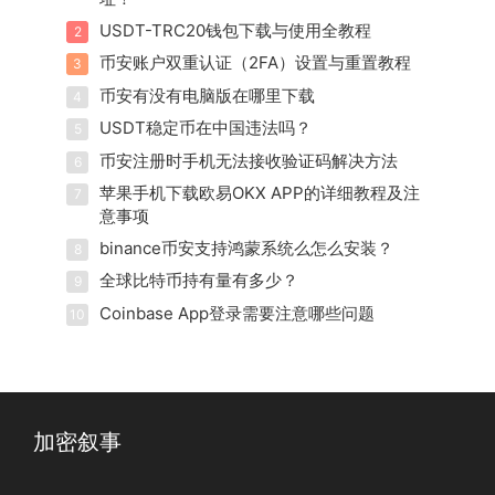
USDT-TRC20钱包下载与使用全教程
2
币安账户双重认证（2FA）设置与重置教程
3
币安有没有电脑版在哪里下载
4
USDT稳定币在中国违法吗？
5
币安注册时手机无法接收验证码解决方法
6
苹果手机下载欧易OKX APP的详细教程及注
7
意事项
binance币安支持鸿蒙系统么怎么安装？
8
全球比特币持有量有多少？
9
Coinbase App登录需要注意哪些问题
10
加密叙事