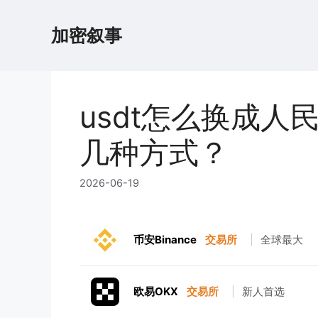
跳
至
加密叙事
内
容
usdt怎么换成人
几种方式？
2026-06-19
币安Binance
交易所
|
全球最大
欧易OKX
交易所
|
新人首选