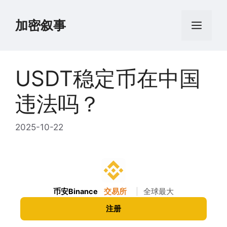
跳
至
加密叙事
菜
内
容
单
USDT稳定币在中国
违法吗？
2025-10-22
币安Binance
交易所
|
全球最大
注册