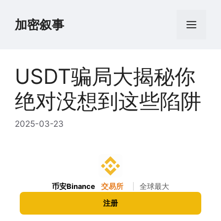
跳
至
加密叙事
菜
内
容
单
USDT骗局大揭秘你
绝对没想到这些陷阱
2025-03-23
币安Binance
交易所
|
全球最大
注册