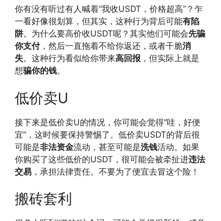
你有没有听过有人喊着“我收USDT，价格超高”？乍
一看好像很划算，但其实，这种行为背后可能
有陷
阱
。为什么要高价收USDT呢？其实他们可能会
先骗
你支付
，然后一直拖着不给你返还，或者干脆
消
失
。这种行为看似给你带来
高回报
，但实际上就是
想
骗你的钱
。
低价卖U
接下来是低价卖U的情况，你可能会觉得“哇，好便
宜”，这时候要保持警惕了。低价卖USDT的背后很
可能是
非法资金
流动，甚至可能是
洗钱
活动。如果
你购买了这些低价的USDT，很可能会被牵扯进
违法
交易
，承担法律责任。不要为了便宜去冒这个险！
搬砖套利