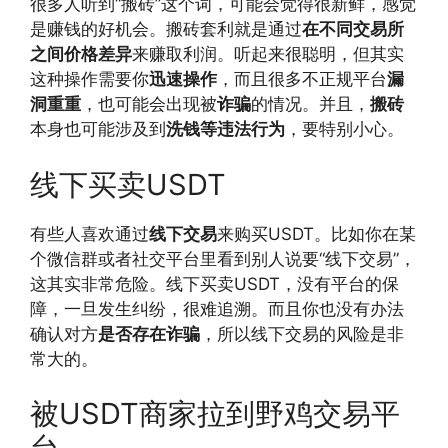
很多人听到“搬砖”这个词，可能会觉得很新鲜，感觉
是赚钱的好机会。搬砖套利就是通过
在不同交易所
之间价格差异
来赚取利润。听起来很聪明，但其实
这种操作需要你
迅速操作
，而且很多不正规平台
漏
洞重重
，也可能会出现被
诈骗
的情况。并且，
搬砖
本身也可能涉及到
洗钱等违法行为
，要特别小心。
线下买卖USDT
有些人喜欢通过
线下交易
来购买USDT。比如你在某
个微信群或者社交平台里看到别人说要“线下交易”，
这其实非常危险。线下买卖USDT，没有平台的保
障，一旦发生纠纷，很难追溯。而且你也没有办法
确认对方
是否存在诈骗
，所以线下交易的风险是非
常大的。
被USDT商家拉到野鸡交易平
台