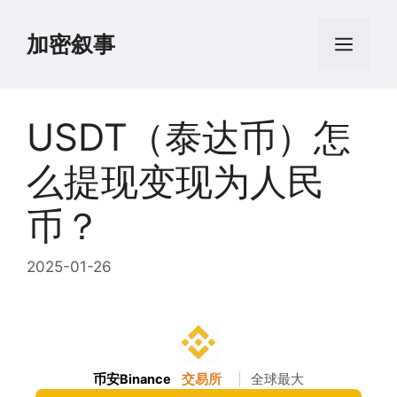
跳
至
加密叙事
菜
内
容
单
USDT（泰达币）怎
么提现变现为人民
币？
2025-01-26
币安Binance
交易所
|
全球最大