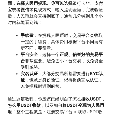
面，选择人民币提现。你可以选择
银行卡**、
支付
宝
或者
微信
等提现方式，输入提现金额，完成验证
后，人民币就会直接到账了，通常几分钟到几个小
时内就能看到钱！
手续费
：在提现人民币时，交易平台会收取
一定的手续费，具体费用根据平台不同而有
所不同，要留意。
平台安全
：选择一个
正规、信誉好的交易平
台
非常重要。避免去小平台交易，以免资金
受到威胁。
实名认证
：大部分交易所都需要进行
KYC认
证
，也就是身份验证。记得提前完成认证，
以免提现时遇到麻烦。
通过这篇教程，你应该已经明白了怎么
接收USDT
，
怎么
用USDT收款
，以及如何将
USDT变现为人民币
啦！整个过程就是：注册交易平台 > 获取USDT收