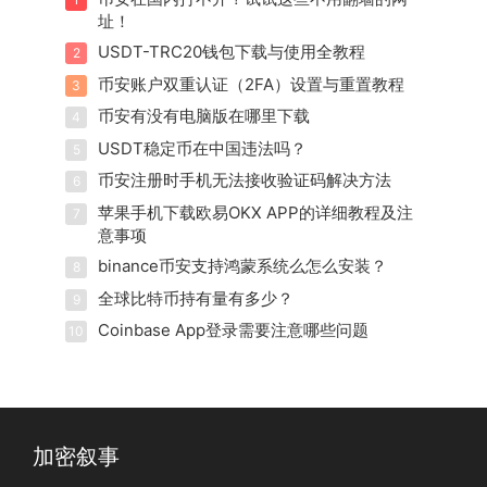
址！
USDT-TRC20钱包下载与使用全教程
2
币安账户双重认证（2FA）设置与重置教程
3
币安有没有电脑版在哪里下载
4
USDT稳定币在中国违法吗？
5
币安注册时手机无法接收验证码解决方法
6
苹果手机下载欧易OKX APP的详细教程及注
7
意事项
binance币安支持鸿蒙系统么怎么安装？
8
全球比特币持有量有多少？
9
Coinbase App登录需要注意哪些问题
10
加密叙事